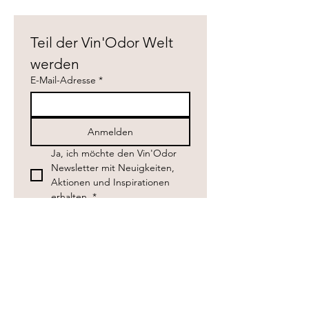
Teil der Vin'Odor Welt 
werden
E-Mail-Adresse
*
Anmelden
Ja, ich möchte den Vin'Odor 
Newsletter mit Neuigkeiten, 
Aktionen und Inspirationen 
erhalten.
*
Mit deiner Anmeldung erhältst du den Vin'Odor Newsletter.
Du kannst dich jederzeit wieder abmelden. Informationen zur
Verarbeitung deiner Daten findest du in der
Datenschutzerklärung
.