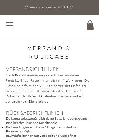
📦 Versandkostenfrei ab 50 € 📦
VERSAND &
RÜCKGABE
VERSANDRICHTLINIEN
Nach Bestellungseingang verschicken wir deine
Produkte in der Regel innerhalb von 4 Werktagen. Die
Lieferung erfolgt per DHL. Die Kosten der Lieferung
berechnen sich im Checkout. Ab dem Kauf von 2
Düften ist der Versand kostenfrei. Die Lieferzeit ist
abhängig vom Dienstleister.
RÜCKGABERICHTLINIEN
Du kannst selbstverständlich deine Bestellung zurücksenden.
Bitte beachte folgende Konditionen:
Rücksendungen sind bis zu 14 Tage nach Erhalt der
Bestellung möglich
Raumdüfte können nur versiegelt und ungeöffnet