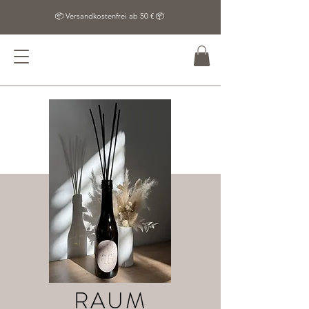
📦 Versandkostenfrei ab 50 € 📦
RAUM